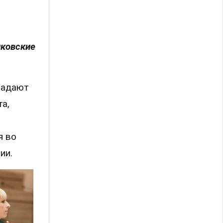
нковские
ладают
а,
я во
нии.