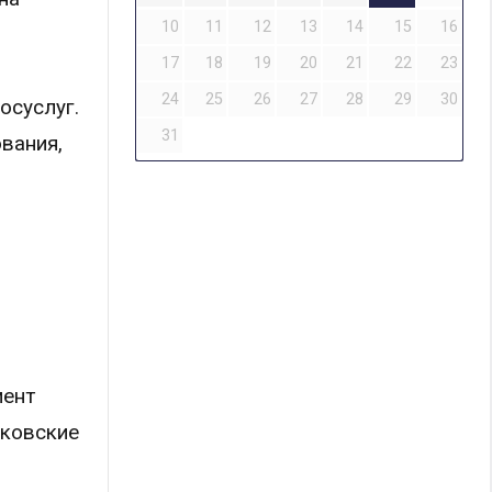
10
11
12
13
14
15
16
17
18
19
20
21
22
23
24
25
26
27
28
29
30
осуслуг.
31
ования,
мент
нковские