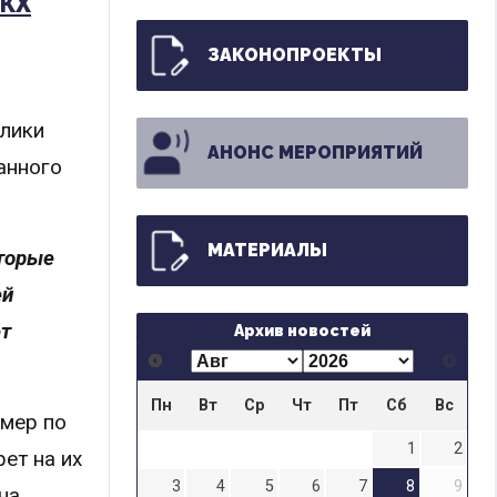
ЖКХ
ЗАКОНОПРОЕКТЫ
блики
АНОНС МЕРОПРИЯТИЙ
анного
МАТЕРИАЛЫ
оторые
ей
ет
Архив новостей
Пн
Вт
Ср
Чт
Пт
Сб
Вс
 мер по
1
2
ет на их
3
4
5
6
7
8
9
на