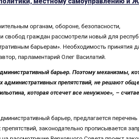
 политики, местному самоуправлению и 
нительным органам, обороне, безопасности,
 и свобод граждан рассмотрели новый для респу
тративным барьерам». Необходимость принятия д
автор, парламентарий Олег Василатий.
 административный барьер. Поэтому механизмы, к
ых административных препятствий, не решают общ
льотина, которая отсечет все ненужное», – счита
 административный барьер, предлагается перечень
препятствий, законодательно прописывается запр
й на рассмотрение Верховного Совета проект зако