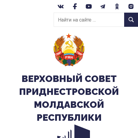
Перейти
к
Найти
содержанию
Найт
на
сайте:
ВЕРХОВНЫЙ CОВЕТ
ПРИДНЕСТРОВСКОЙ
МОЛДАВСКОЙ
РЕСПУБЛИКИ