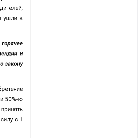
дителей,
о ушли в
 горячее
пендии и
о закону
бретение
 и 50%-ю
 принять
силу с 1