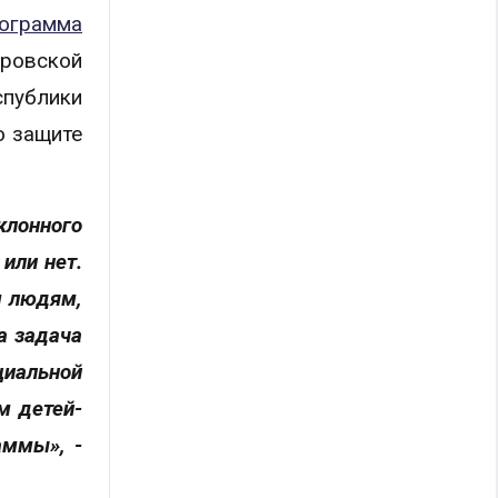
ограмма
ровской
публики
о защите
клонного
или нет.
м людям,
а задача
циальной
м детей-
аммы», -