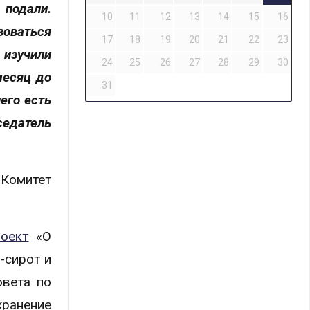
 подали.
10
11
12
13
14
15
16
оваться
17
18
19
20
21
22
23
 изучили
24
25
26
27
28
29
30
месяц до
31
его есть
седатель
 Комитет
роект
«О
-сирот и
овета по
хранение