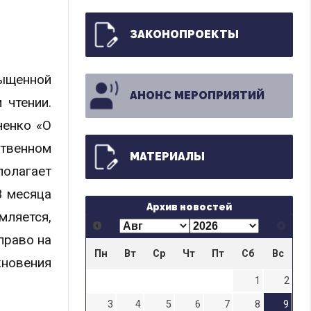
ЗАКОНОПРОЕКТЫ
сыщенной
АНОНС МЕРОПРИЯТИЙ
 чтении.
ченко «О
твенном
МАТЕРИАЛЫ
полагает
3 месяца
Архив новостей
мляется,
право на
Пн
Вт
Ср
Чт
Пт
Сб
Вс
кновения
1
2
3
4
5
6
7
8
9