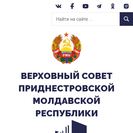
Перейти
к
Найти
содержанию
Найт
на
сайте:
ВЕРХОВНЫЙ CОВЕТ
ПРИДНЕСТРОВСКОЙ
МОЛДАВСКОЙ
РЕСПУБЛИКИ