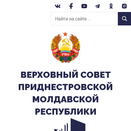
Перейти
к
Найти
содержанию
Найт
на
сайте:
ВЕРХОВНЫЙ CОВЕТ
ПРИДНЕСТРОВСКОЙ
МОЛДАВСКОЙ
РЕСПУБЛИКИ