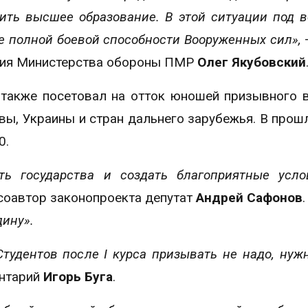
чить высшее образование. В этой ситуации под 
е полной боевой способности Вооруженных сил»,
ения Министерства обороны ПМР
Олег Якубовский
 также посетовал на отток юношей призывного 
вы, Украины и стран дальнего зарубежья. В прош
0.
ть государства и создать благоприятные усл
соавтор законопроекта депутат
Андрей Сафонов
дину».
 Студентов после
I
курса призывать не надо, нуж
нтарий
Игорь Буга
.