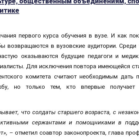
льтуре, общественным объединениям, спо
итике
чания первого курса обучения в вузе. И как по
бы возвращаются в вузовские аудитории. Среди 
частую оказываются будущие педагоги и медик
циалисты. Для исключения повтора имеющейся ст
нтского комитета считают необходимым дать 
жбу, но только тем, кто впервые получает
ывает, что солдаты старшего возраста, с незак
пективными сержантами и помощниками в подд
т», –
отметил соавтор законопроекта, глава про