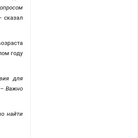
вопросом
– сказал
.
возраста
лом году
овия для
. –
Важно
но найти