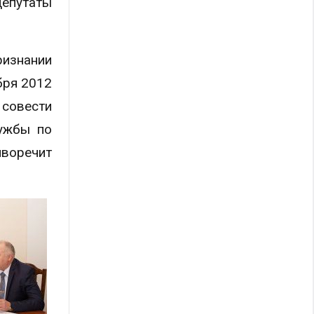
депутаты
ризнании
бря 2012
 совести
лужбы по
иворечит