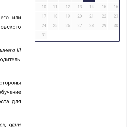
10
11
12
13
14
15
16
17
18
19
20
21
22
23
его или
24
25
26
27
28
29
30
ровского
31
нешнего
III
водитель
 стороны
обучение
еста для
ек, одни