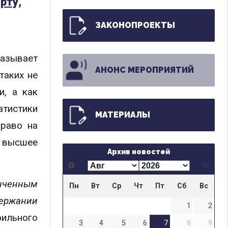
рту,
ЗАКОНОПРОЕКТЫ
казывает
АНОНС МЕРОПРИЯТИЙ
таких не
и, а как
атистики
МАТЕРИАЛЫ
право на
 высшее
Архив новостей
онченным
Пн
Вт
Ср
Чт
Пт
Сб
Вс
ержании
1
2
фильного
3
4
5
6
7
8
9