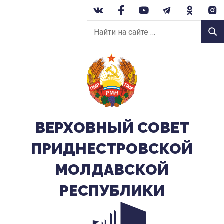
Перейти
к
Найти
содержанию
Найт
на
сайте:
ВЕРХОВНЫЙ CОВЕТ
ПРИДНЕСТРОВСКОЙ
МОЛДАВСКОЙ
РЕСПУБЛИКИ