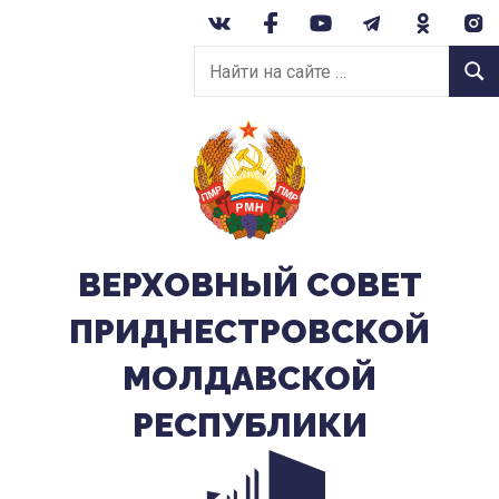
Перейти
к
Найти
содержанию
Найт
на
сайте:
ВЕРХОВНЫЙ CОВЕТ
ПРИДНЕСТРОВСКОЙ
МОЛДАВСКОЙ
РЕСПУБЛИКИ