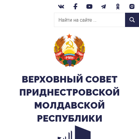
Перейти
к
Найти
содержанию
Найт
на
сайте:
ВЕРХОВНЫЙ CОВЕТ
ПРИДНЕСТРОВСКОЙ
МОЛДАВСКОЙ
РЕСПУБЛИКИ