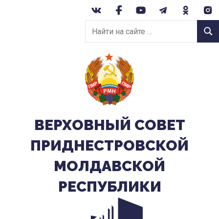
Перейти
к
Найти
содержанию
Найт
на
сайте:
ВЕРХОВНЫЙ CОВЕТ
ПРИДНЕСТРОВСКОЙ
МОЛДАВСКОЙ
РЕСПУБЛИКИ