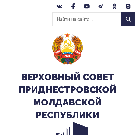
Перейти
к
Найти
содержанию
Найт
на
сайте:
ВЕРХОВНЫЙ CОВЕТ
ПРИДНЕСТРОВСКОЙ
МОЛДАВСКОЙ
РЕСПУБЛИКИ