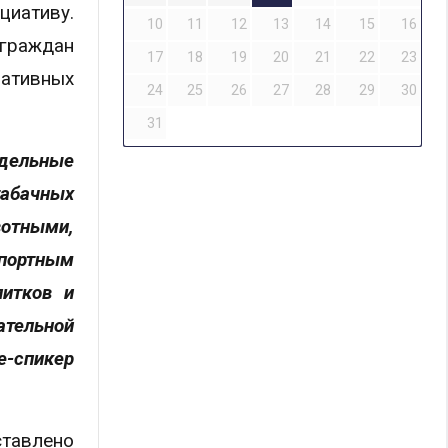
циативу.
10
11
12
13
14
15
16
граждан
17
18
19
20
21
22
23
ативных
24
25
26
27
28
29
30
31
дельные
табачных
вотными,
спортным
питков и
ательной
е-спикер
ставлено