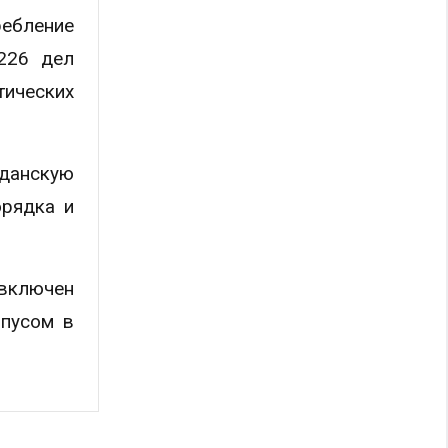
ребление
 226 дел
тических
данскую
орядка и
 включен
рпусом в