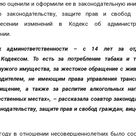
ею оценили и оформили ее в законодательную ини
о законодательству, защите прав и свобод 
есении изменений в Кодекс об администр
нии.
я к админответственности – с 14 лет за от
Кодексом. То есть за потребление табака и 
 чужого имущества, за жестокое обращение с жи
одителем, не имеющим права управления тран
хищение, а также за распитие алкогольных на
ственных местах», – рассказала соавтор законод
нодательству, защите прав и свобод граждан, виц
оду в отношении несовершеннолетних было со