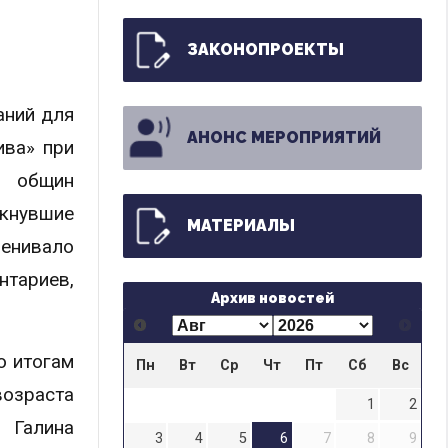
ЗАКОНОПРОЕКТЫ
аний для
АНОНС МЕРОПРИЯТИЙ
ива» при
х общин
кнувшие
МАТЕРИАЛЫ
енивало
нтариев,
Архив новостей
о итогам
Пн
Вт
Ср
Чт
Пт
Сб
Вс
возраста
1
2
 Галина
3
4
5
6
7
8
9