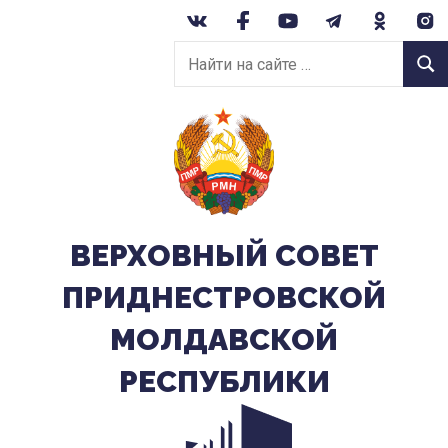
Перейти
к
Найти
содержанию
Найт
на
сайте:
ВЕРХОВНЫЙ CОВЕТ
ПРИДНЕСТРОВСКОЙ
МОЛДАВСКОЙ
РЕСПУБЛИКИ