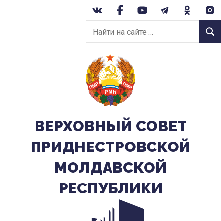
Перейти
к
Найти
содержанию
Найт
на
сайте:
ВЕРХОВНЫЙ CОВЕТ
ПРИДНЕСТРОВСКОЙ
МОЛДАВСКОЙ
РЕСПУБЛИКИ