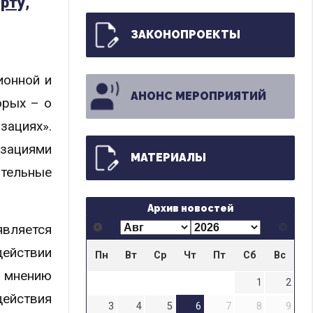
рту,
ЗАКОНОПРОЕКТЫ
ионной и
АНОНС МЕРОПРИЯТИЙ
орых – о
зациях».
изациями
МАТЕРИАЛЫ
ительные
Архив новостей
вляется
действии
Пн
Вт
Ср
Чт
Пт
Сб
Вс
о мнению
1
2
действия
3
4
5
6
7
8
9