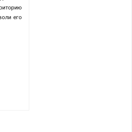
риторию
воли его