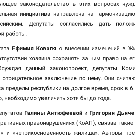
ующее законодательство в этих вопросах нуж
тельная инициатива направлена на гармонизаци
сийским. Депутаты согласились дать положи
й работы.
тата
Ефимия Коваля
о внесении изменений в Ж
тсутствии хозяина сохранять за ним право на е
суждая данный законопроект, депутаты Коми
отрицательное заключение по нему. Они считаю
а пределы республики на долгое время, срок в 6
, необходимо увеличить хотя бы до года.
епутатов
Галины Антюфеевой
и
Григория Дьяче
ативных правонарушениях (КоАП), связав такие 
» и «неприкосновенность жилища». Авторы пр