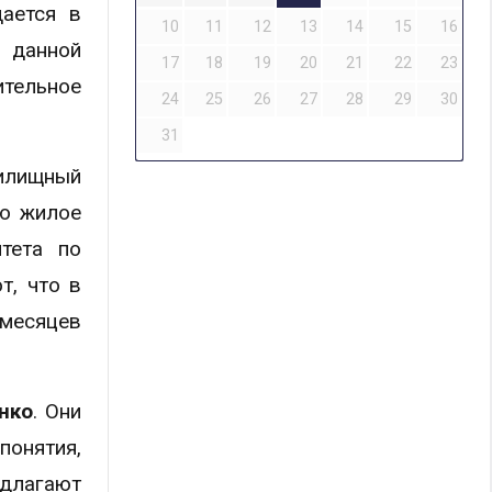
дается в
10
11
12
13
14
15
16
ю данной
17
18
19
20
21
22
23
тельное
24
25
26
27
28
29
30
31
илищный
го жилое
тета по
т, что в
 месяцев
нко
. Они
понятия,
едлагают