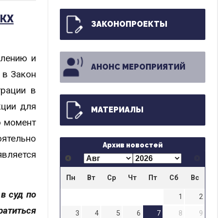
ЖКХ
ЗАКОНОПРОЕКТЫ
влению и
АНОНС МЕРОПРИЯТИЙ
 в Закон
трации в
кции для
МАТЕРИАЛЫ
о момент
оятельно
Архив новостей
является
Пн
Вт
Ср
Чт
Пт
Сб
Вс
в суд по
1
2
ратиться
3
4
5
6
7
8
9