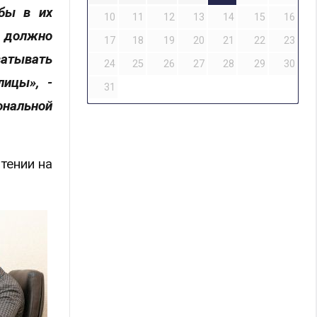
обы в их
10
11
12
13
14
15
16
о должно
17
18
19
20
21
22
23
ватывать
24
25
26
27
28
29
30
лицы», -
31
нальной
тении на