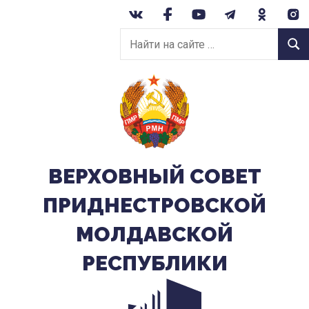
Перейти
к
Найти
содержанию
Найт
на
сайте:
ВЕРХОВНЫЙ CОВЕТ
ПРИДНЕСТРОВСКОЙ
МОЛДАВСКОЙ
РЕСПУБЛИКИ