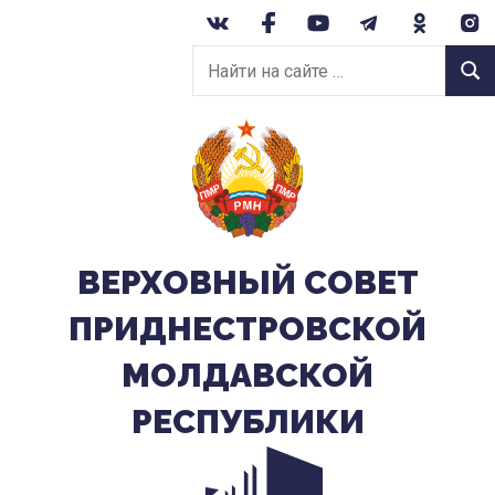
Перейти
к
Найти
содержанию
Найт
на
сайте:
ВЕРХОВНЫЙ CОВЕТ
ПРИДНЕСТРОВСКОЙ
МОЛДАВСКОЙ
РЕСПУБЛИКИ