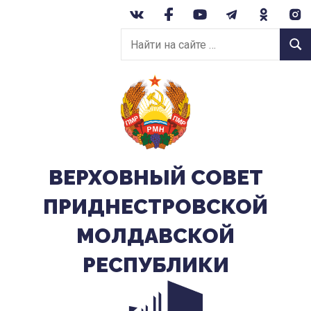
Перейти
к
Найти
содержанию
Найт
на
сайте:
ВЕРХОВНЫЙ CОВЕТ
ПРИДНЕСТРОВСКОЙ
МОЛДАВСКОЙ
РЕСПУБЛИКИ