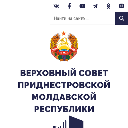
Перейти
к
Найти
содержанию
Найт
на
сайте:
ВЕРХОВНЫЙ CОВЕТ
ПРИДНЕСТРОВСКОЙ
МОЛДАВСКОЙ
РЕСПУБЛИКИ