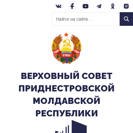
Перейти
к
Найти
содержанию
Найт
на
сайте:
ВЕРХОВНЫЙ CОВЕТ
ПРИДНЕСТРОВСКОЙ
МОЛДАВСКОЙ
РЕСПУБЛИКИ