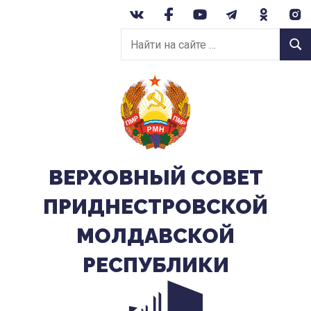
Перейти
к
Найти
содержанию
Найт
на
сайте:
ВЕРХОВНЫЙ CОВЕТ
ПРИДНЕСТРОВСКОЙ
МОЛДАВСКОЙ
РЕСПУБЛИКИ