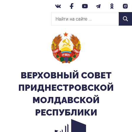
Перейти
к
Найти
содержанию
Найт
на
сайте:
ВЕРХОВНЫЙ CОВЕТ
ПРИДНЕСТРОВСКОЙ
МОЛДАВСКОЙ
РЕСПУБЛИКИ