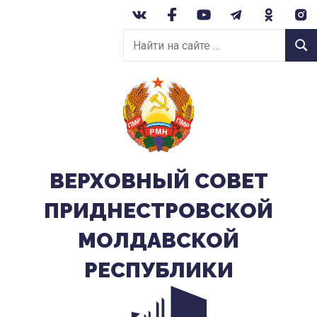
Перейти
к
Найти
содержанию
Найт
на
сайте:
ВЕРХОВНЫЙ CОВЕТ
ПРИДНЕСТРОВСКОЙ
МОЛДАВСКОЙ
РЕСПУБЛИКИ