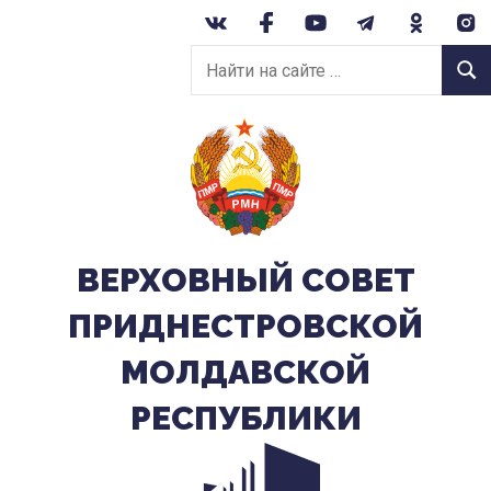
Перейти
к
Найти
содержанию
Найт
на
сайте:
ВЕРХОВНЫЙ CОВЕТ
ПРИДНЕСТРОВСКОЙ
МОЛДАВСКОЙ
РЕСПУБЛИКИ