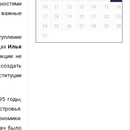
дностями
10
11
12
13
14
15
16
 важные
17
18
19
20
21
22
23
24
25
26
27
28
29
30
31
упление
дах
Илья
нкции не
 создать
ституции
95 годы,
стровья.
ономики.
дач было