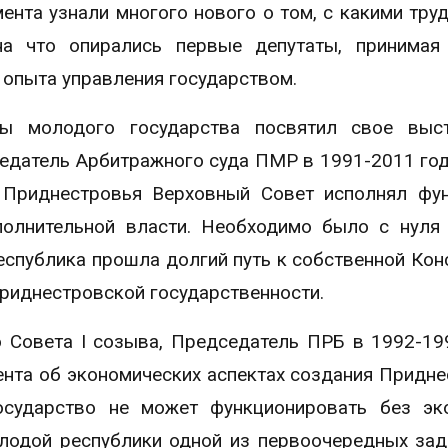
нта узнали многого нового о том, с какими тру
на что опирались первые депутаты, принимая
 опыта управления государством.
ы молодого государства посвятил свое выст
седатель Арбитражного суда ПМР в 1991-2011 го
 Приднестровья Верховный Совет исполнял фу
сполнительной власти. Необходимо было с нуля
еспублика прошла долгий путь к собственной Кон
приднестровской государственности.
 Совета I созыва, Председатель ПРБ в 1992-19
нта об экономических аспектах создания Придне
осударство не может функционировать без эк
лодой республики одной из первоочередных за