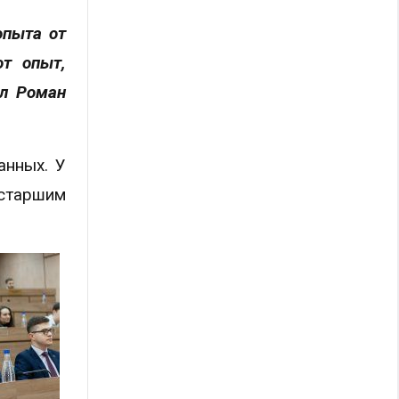
опыта от
от опыт,
ал Роман
анных. У
старшим