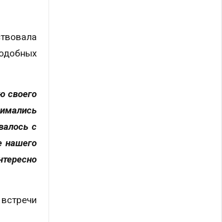
твовала
подобных
ю своего
нимались
валось с
е нашего
нтересно
 встречи