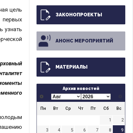
ная цель
ЗАКОНОПРОЕКТЫ
 первых
ь узнать
орческой
АНОНС МЕРОПРИЯТИЙ
ерховный
МАТЕРИАЛЫ
талитет
моменты
Архив новостей
еменного
Пн
Вт
Ср
Чт
Пт
Сб
Вс
молодым
1
2
лашению
3
4
5
6
7
8
9