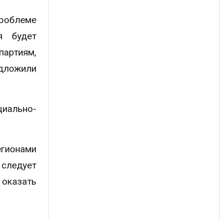
проблеме
я будет
артиям,
дложили
иально-
егионами
 следует
оказать