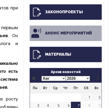
атов при
ЗАКОНОПРОЕКТЫ
 первым
АНОНС МЕРОПРИЯТИЙ
ьев
. Он
алога и
МАТЕРИАЛЫ
никально
что есть
Архив новостей
система
ьев.
Пн
Вт
Ср
Чт
Пт
Сб
Вс
1
2
х росту
3
4
5
6
7
8
9
проблемы