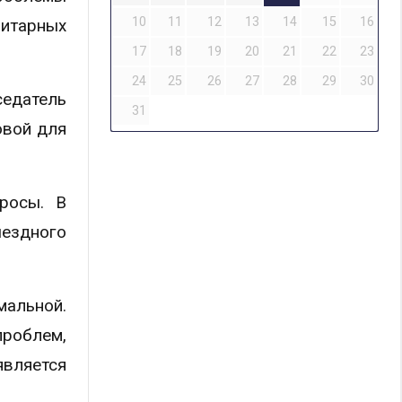
10
11
12
13
14
15
16
итарных
17
18
19
20
21
22
23
24
25
26
27
28
29
30
едатель
31
овой для
росы. В
ездного
мальной.
проблем,
является