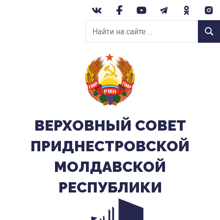
Перейти
к
Найти
содержанию
Найт
на
сайте:
ВЕРХОВНЫЙ CОВЕТ
ПРИДНЕСТРОВСКОЙ
МОЛДАВСКОЙ
РЕСПУБЛИКИ