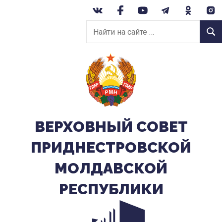
Перейти
к
Найти
содержанию
Найт
на
сайте:
ВЕРХОВНЫЙ CОВЕТ
ПРИДНЕСТРОВСКОЙ
МОЛДАВСКОЙ
РЕСПУБЛИКИ