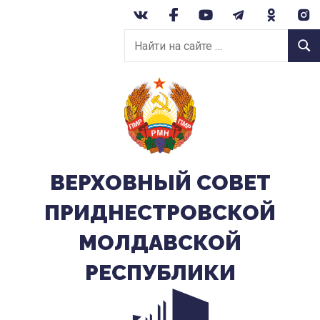
Перейти
к
Найти
содержанию
Найт
на
сайте:
ВЕРХОВНЫЙ CОВЕТ
ПРИДНЕСТРОВСКОЙ
МОЛДАВСКОЙ
РЕСПУБЛИКИ