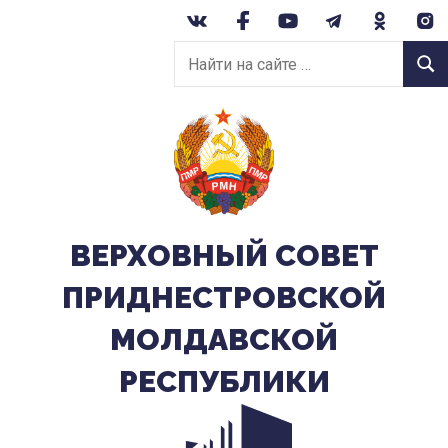
Перейти
к
Найти
содержанию
Найт
на
сайте:
ВЕРХОВНЫЙ CОВЕТ
ПРИДНЕСТРОВСКОЙ
МОЛДАВСКОЙ
РЕСПУБЛИКИ