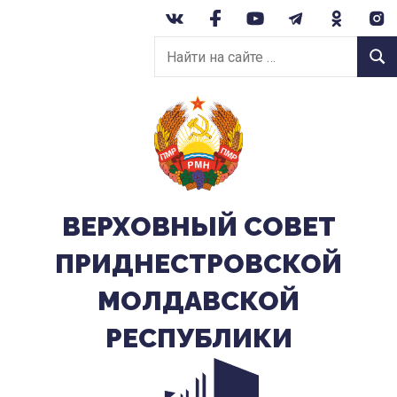
Перейти
к
Найти
содержанию
Найт
на
сайте:
ВЕРХОВНЫЙ CОВЕТ
ПРИДНЕСТРОВСКОЙ
МОЛДАВСКОЙ
РЕСПУБЛИКИ