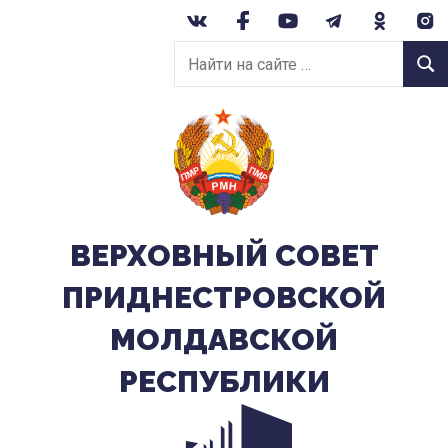
Перейти
к
Найти
содержанию
Найт
на
сайте:
ВЕРХОВНЫЙ CОВЕТ
ПРИДНЕСТРОВСКОЙ
МОЛДАВСКОЙ
РЕСПУБЛИКИ