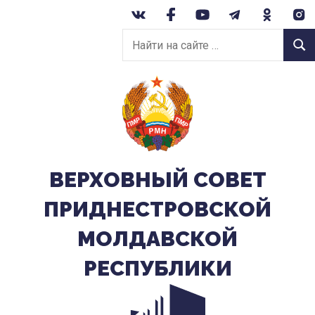
Перейти
к
Найти
содержанию
Найт
на
сайте:
ВЕРХОВНЫЙ CОВЕТ
ПРИДНЕСТРОВСКОЙ
МОЛДАВСКОЙ
РЕСПУБЛИКИ