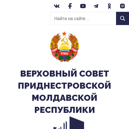
Перейти
к
Найти
содержанию
Найт
на
сайте:
ВЕРХОВНЫЙ CОВЕТ
ПРИДНЕСТРОВСКОЙ
МОЛДАВСКОЙ
РЕСПУБЛИКИ