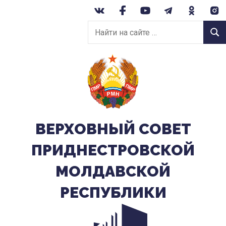
Перейти
к
Найти
содержанию
Найт
на
сайте:
ВЕРХОВНЫЙ CОВЕТ
ПРИДНЕСТРОВСКОЙ
МОЛДАВСКОЙ
РЕСПУБЛИКИ