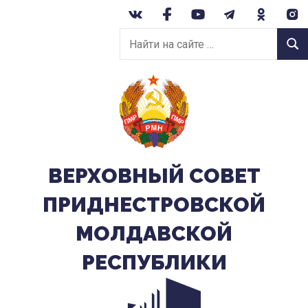
Перейти
к
Найти
содержанию
Найт
на
сайте:
ВЕРХОВНЫЙ CОВЕТ
ПРИДНЕСТРОВСКОЙ
МОЛДАВСКОЙ
РЕСПУБЛИКИ