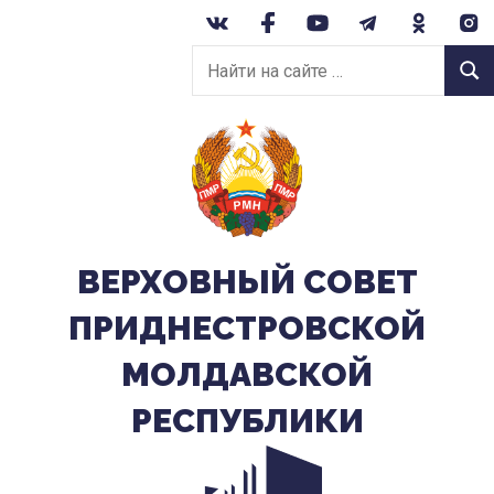
Перейти
к
Найти
содержанию
Найт
на
сайте:
ВЕРХОВНЫЙ CОВЕТ
ПРИДНЕСТРОВСКОЙ
МОЛДАВСКОЙ
РЕСПУБЛИКИ