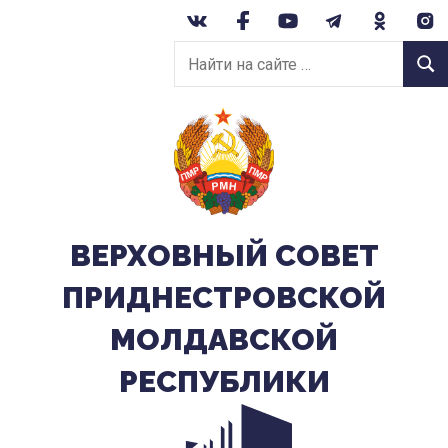
Перейти
к
Найти
содержанию
Найт
на
сайте:
ВЕРХОВНЫЙ CОВЕТ
ПРИДНЕСТРОВСКОЙ
МОЛДАВСКОЙ
РЕСПУБЛИКИ