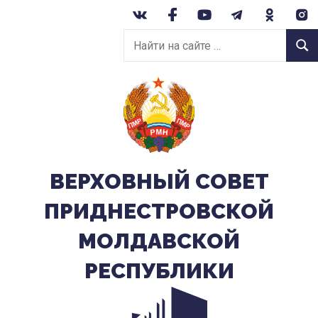
Перейти
к
Найти
содержанию
Найт
на
сайте:
ВЕРХОВНЫЙ CОВЕТ
ПРИДНЕСТРОВСКОЙ
МОЛДАВСКОЙ
РЕСПУБЛИКИ