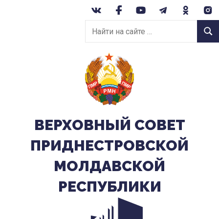
Перейти
к
Найти
содержанию
Найт
на
сайте:
ВЕРХОВНЫЙ CОВЕТ
ПРИДНЕСТРОВСКОЙ
МОЛДАВСКОЙ
РЕСПУБЛИКИ