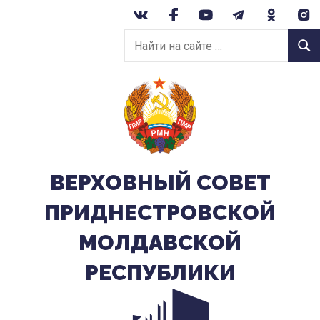
Перейти
к
Найти
содержанию
Найт
на
сайте:
ВЕРХОВНЫЙ CОВЕТ
ПРИДНЕСТРОВСКОЙ
МОЛДАВСКОЙ
РЕСПУБЛИКИ