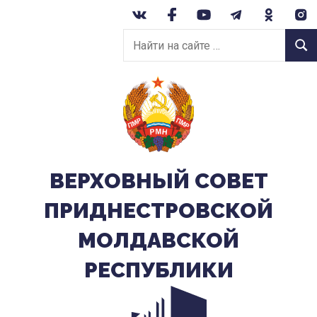
Перейти
к
Найти
содержанию
Найт
на
сайте:
ВЕРХОВНЫЙ CОВЕТ
ПРИДНЕСТРОВСКОЙ
МОЛДАВСКОЙ
РЕСПУБЛИКИ