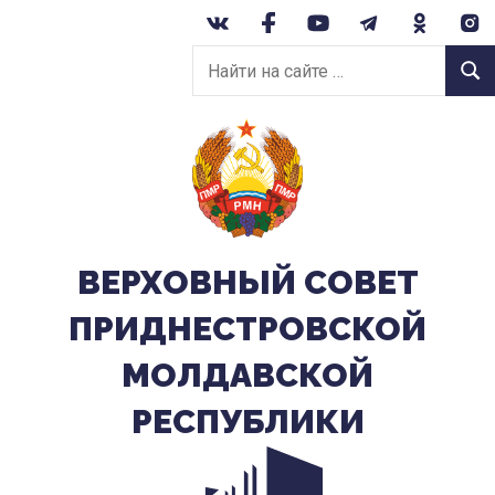
Перейти
к
Найти
содержанию
Найт
на
сайте:
ВЕРХОВНЫЙ CОВЕТ
ПРИДНЕСТРОВСКОЙ
МОЛДАВСКОЙ
РЕСПУБЛИКИ