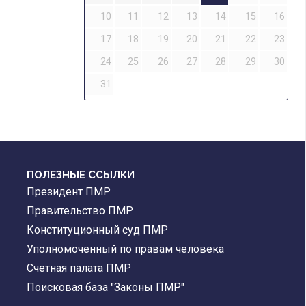
10
11
12
13
14
15
16
17
18
19
20
21
22
23
24
25
26
27
28
29
30
31
ПОЛЕЗНЫЕ ССЫЛКИ
Президент ПМР
Правительство ПМР
Конституционный суд ПМР
Уполномоченный по правам человека
Счетная палата ПМР
Поисковая база "Законы ПМР"