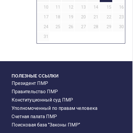
10
11
12
13
14
15
16
17
18
19
20
21
22
23
24
25
26
27
28
29
30
31
ПОЛЕЗНЫЕ ССЫЛКИ
Президент ПМР
Правительство ПМР
Конституционный суд ПМР
Уполномоченный по правам человека
Счетная палата ПМР
Поисковая база "Законы ПМР"