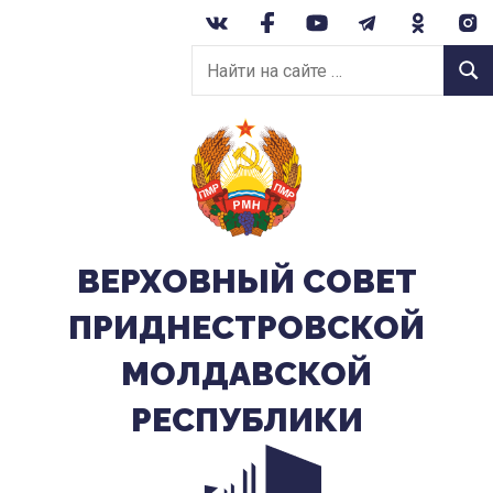
Перейти
к
Найти
содержанию
Найт
на
сайте:
ВЕРХОВНЫЙ CОВЕТ
ПРИДНЕСТРОВСКОЙ
МОЛДАВСКОЙ
РЕСПУБЛИКИ