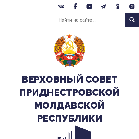
Перейти
к
Найти
содержанию
Найт
на
сайте:
ВЕРХОВНЫЙ CОВЕТ
ПРИДНЕСТРОВСКОЙ
МОЛДАВСКОЙ
РЕСПУБЛИКИ