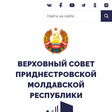
Перейти
к
Найти
содержанию
Найт
на
сайте:
ВЕРХОВНЫЙ CОВЕТ
ПРИДНЕСТРОВСКОЙ
МОЛДАВСКОЙ
РЕСПУБЛИКИ