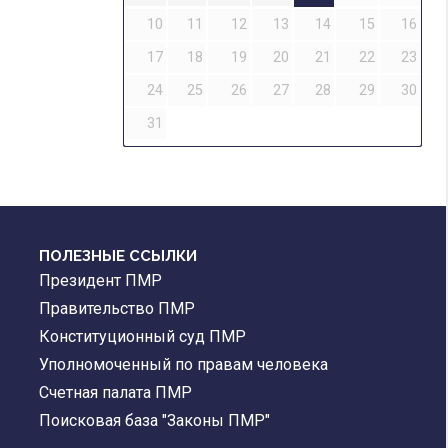
10
11
12
13
14
15
16
17
18
19
20
21
22
23
24
25
26
27
28
29
30
31
ПОЛЕЗНЫЕ ССЫЛКИ
Президент ПМР
Правительство ПМР
Конституционный суд ПМР
Уполномоченный по правам человека
Счетная палата ПМР
Поисковая база "Законы ПМР"